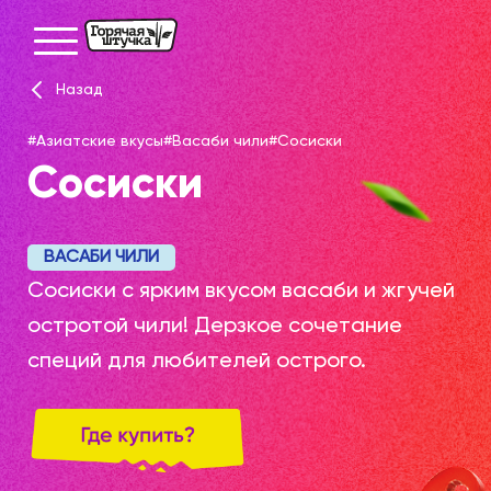
Назад
#Азиатские вкусы
#Васаби чили
#Сосиски
Сосиски
ВАСАБИ ЧИЛИ
Сосиски с ярким вкусом васаби и жгучей
остротой чили! Дерзкое сочетание
специй для любителей острого.